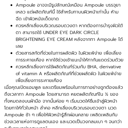
Ampoule อาจจะมีรูปลักษณ์เหมือน Ampoule บรรจุยา
เหลว แต่ผลิตภัณฑ์นี้ ใช้สำหรับทาบนผิวหน้าเท่านั้น ห้าม
ฉีด เข้าผิวหนังเด็ดขาด
ควรหลีกเลี่ยงบริเวณรอบดวงตา หากต้องการบำรุงผิวใต้
ตา สามารถใช้ UNDER EYE DARK CIRCLE
BRIGHTENING EYE CREAM หลังจากทา Ampoule ได้
เลย
ด้วยสารสกัดที่ช่วยในการผลัดผิว ในผิวแพ้ง่าย เพื่อเลี่ยง
การระคายเคือง หากใช้ช่วงเช้าแนะนำให้ทากันแดดร่วมด้วย
ควรหลีกเลี่ยงการใช้ผลิตภัณฑ์ร่วมกับ BHA, derivative
of vitamin A หรือผลิตภัณฑ์ที่ช่วยผลัดผิว ในผิวแพ้ง่าย
เพื่อเลี่ยงการระคายเคือง
เมื่อคุณเปิดแอมพูล และเตรียมพร้อมในการทาอย่างถูกต้องแล้ว
ถึงเวลาทา Ampoule โดยสามารถ หยดผลิตภัณฑ์ใน ½ ของ
ทั้งหมดลงบนฝ่ามือ จากนั้นค่อย ๆ เริ่มนวดให้ซึมเข้าสู่ผิวหน้า
โดยทาให้ทั่วใบหน้า ลำคอ หลีกเลี่ยงบริเวณรอบดวงตา นวด
Ampoule ช้า ๆ เพื่อให้ผิวหน้ารู้สึกผ่อนคลาย เพลิดเพลินกับ
ช่วงเวลาแห่งการดูแลตนเอง และนวดเป็นวงกลมเบา ๆ จนกว่า