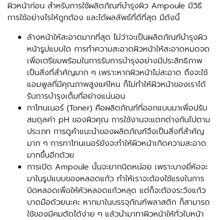
ผิวหน้าก่อน สำหรับการใช้ผลิตภัณฑ์บำรุงผิว Ampoule มีวิธี
การใช้อย่างไรให้ถูกต้อง และได้ผลลัพธ์ที่ดีที่สุด มีดังนี้
ล้างหน้าให้สะอาดมากที่สุด ไม่ว่าจะเป็นผลิตภัณฑ์บำรุงผิว
หน้ารูปแบบใด การทำความสะอาดผิวหน้าให้สะอาดหมดจด
เพื่อเตรียมพร้อมในการรับการบำรุงอย่างมีประสิทธิภาพ
เป็นสิ่งที่สำคัญมาก ๆ เพราะหากผิวหน้าไม่สะอาด ถึงจะใช้
แอมพูลที่มีคุณภาพสูงแค่ไหน ก็ไม่ทำให้ผิวหน้าของเราได้
รับการบำรุงเต็มที่อย่างแน่นอน
ทาโทนเนอร์ (​​Toner) คือผลิตภัณฑ์ที่ออกแบบมาเพื่อปรับ
สมดุลค่า pH ของผิวคุณ การใช้งานจะแตกต่างกันไปตาม
ประเภท การดูคำแนะนำของผลิตภัณฑ์จึงเป็นสิ่งที่สำคัญ
มาก ๆ การทาโทนเนอร์ยังจะทำให้ผิวหน้าเกิดความสะอาด
มากขึ้นอีกด้วย
การเปิด Ampoule นั้นจะยากนิดหน่อย เพราะบางยี่ห้อจะ
มาในรูปแบบของหลอดแก้ว ทำให้เราจะต้องใช้แรงในการ
บิดหลอดเพื่อให้หัวหลอดแก้วหลุด แต่ก็จะต้องระวังแก้ว
บาดมือด้วยนะคะ หากมาในบรรจุภัณฑ์พลาสติก ก็สามารถ
ใช้ของมีคมตัดได้ง่าย ๆ แล้วนำมาทาผิวหน้าให้ทั่วใบหน้า