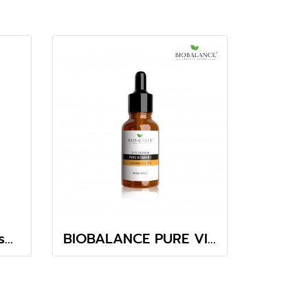
Acnevit Forte Blemish Antioxidant Serum 30ml (เซรั่ม AOXเพื่อคนผิวมัน เป็นสิวง่ายโดยเฉพาะ)
BIOBALANCE PURE VITAMIN C L-ASCORBIC ACID 10% SUPER SERUM