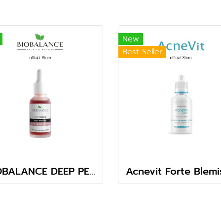
New
Best Seller
BIOBALANCE DEEP PEELING SUPER SERUM 30 ML