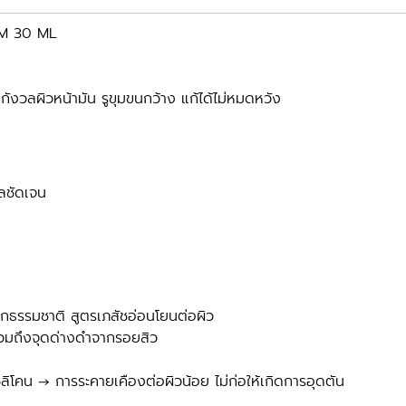
M 30 ML
ังวลผิวหน้ามัน รูขุมขนกว้าง แก้ได้ไม่หมดหวัง
ผลชัดเจน
จากธรรมชาติ สูตรเภสัชอ่อนโยนต่อผิว
 รวมถึงจุดด่างดำจากรอยสิว
ิลิโคน → การระคายเคืองต่อผิวน้อย ไม่ก่อให้เกิดการอุดตัน